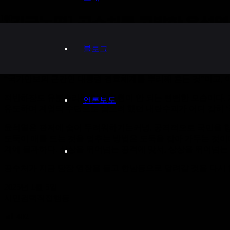
[긴급논평] 공수처를 고발한 윤석열
블로그
윤석열 측이 체포영장 발부에 관여한 오동운 공수처장,이호영 경
“국가안보의 근간인 대통령 경호체계를 뿌리째 흔든 것”이고,
적반하장도 유분수라는 말로 표현이 안 되는 뻔뻔한 모습이다. 
언론보도
유도하며 계엄의 수단으로 삼으려 했던 내란수괴가 어디 감히 ‘
윤석열은 관저에 숨어 두려워하기는커녕, 공격적으로 국민을 향
도둑이 매를 드는 것을 멈추는 방법은 도둑을 잡아 가두는 것이
계에 불과하다. 상상을 뛰어넘는 공격에 맞서, 상상을 뛰어넘는
공수처가 지금 당장 영장을 들고 한남동으로 달려갈 것을 다시 
2025년 1월 5일
시민권력직접행동
402