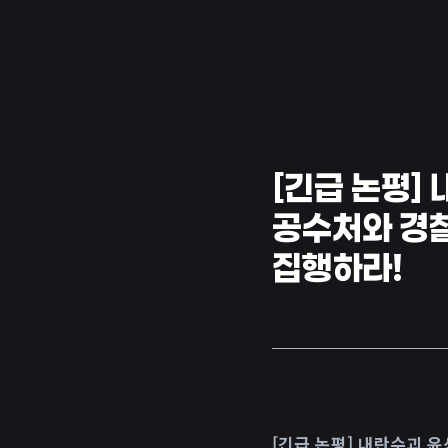
[긴급 논평]
공수처와 경
집행하라!
[긴급 논평] 내란수괴 