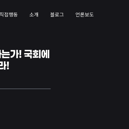
직접행동
소개
블로그
언론보도
하는가! 국회에
라!