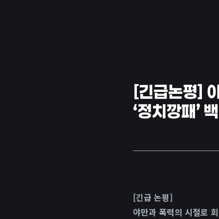
[긴급논평] 
‘정치깡패’ 
[긴급 논평]
야만과 폭력의 시절로 