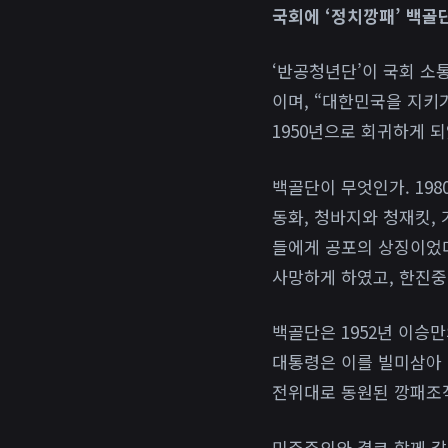
국회에 ‘정치깡패’ 백골
‘반공청년단’이 국회 소
이며, “대한민국을 지키기
1950년으로 회귀하게 되
백골단이 무엇인가. 19
동화, 청바지와 청재킷,
들에게 공포의 상징이었다
사망하게 하였고, 한진중
백골단은 1952년 이승
대통령은 이를 빌미삼아 비
전위대로 동원된 깡패조직
민주주의와 결코 함께 갈