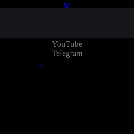
X
Instagram
Facebook
YouTube
Telegram
©
2025 시민권력직접행동